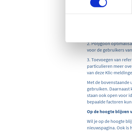
1. Klic en Upload histor
Filteren / zoeken
Meldingen die zi
Oude klics en zip
overigens ook bi
2. Polygoon optimalisa
voor de gebruikers van
3. Toevoegen van refere
particulieren meer ov
van deze Klic-melding
Met de bovenstaande up
gebruiken. Daarnaast k
staan ook open voor id
bepaalde factoren kun
Op de hoogte blijven 
Wil je op de hoogte bl
nieuwspagina. Ook is h