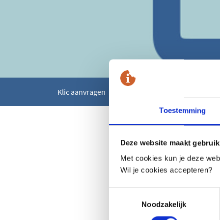
Klic aanvragen
Nieuws
Updates voor de websi
Toestemming
24-04-2019
Updates voor
Deze website maakt gebruik
Met cookies kun je deze websi
Op basis van jullie we
Wil je cookies accepteren?
gebruiksvriendelijkhe
een zo snelle en nauwk
Toestemmingsselectie
beperken van schade aa
Noodzakelijk
updates doorgevoerd a