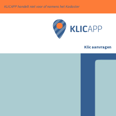
KLICAPP handelt niet voor of namens het Kadaster
Klic aanvragen