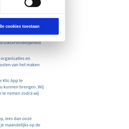
eerdere Klic-
erwijderen. Dit geldt
lle cookies toestaan
bruiksvriendelijkheid
 organisaties en
kosten van het maken
 Klic App te
eau kunnen brengen. Wij
 te nemen zodra wij
pp, lees dan onze
 je maandelijks op de