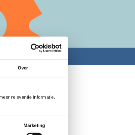
Over
meer relevantie informatie.
zou niet alleen de
k eenvoudiger om op
j samen gaan voor het
hebben wij de volgende
Marketing