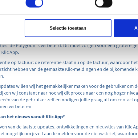
ie:
 van Klics/uploads: het is nu mogelijk te zoeken en te filteren op de 
jn aangevraagd.
s verwijderen: ook kun je niet relevante en oudere Klic-meldingen v
Selectie toestaan
A
j de
Zip Uploads
.
ties: de Polygoon is verbeterd. Dit moet zorgen voor een grotere ge
 Klic App.
ntie op factuur: de referentie staat nu op de factuur, waardoor het
erzicht hebben van de gemaakte Klic-meldingen en de bijkomende 
en.
dates willen wij het gemakkelijker maken voor de gebruiker om de
ijken wij constant naar hoe wij dit proces naar een nog hoger niv
eeën van de gebruiker zelf en nodigen jullie graag uit om
contact
op
nen verbeteren.
van het nieuws vanuit Klic App?
ijven van de laatste updates, ontwikkelingen en
nieuwtjes
van Klic A
et mogelijk om jezelf aan te melden voor de
nieuwsbrief
, waardoor