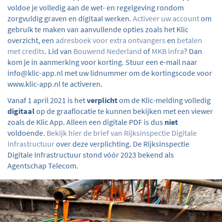
voldoe je volledig aan de wet- en regelgeving rondom
zorgvuldig graven en digitaal werken.
Activeer uw account
om
gebruik te maken van aanvullende opties zoals het Klic
overzicht, een
adresboek voor extra ontvangers
en
betalen
met credits
. Lid van
Bouwend Nederland
of
MKB infra
? Dan
kom je in aanmerking voor korting. Stuur een e-mail naar
info@klic-app.nl met uw lidnummer om de kortingscode voor
www.klic-app.nl te activeren.
Vanaf 1 april 2021 is het
verplicht
om de Klic-melding volledig
digitaal
op de graaflocatie te kunnen bekijken met een viewer
zoals de Klic App. Alleen een digitale PDF is dus
niet
voldoende.
Bekijk hier de brief van Rijksinspectie Digitale
Infrastructuur
over deze verplichting. De Rijksinspectie
Digitale Infrastructuur stond vóór 2023 bekend als
Agentschap Telecom.