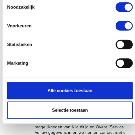
Toestemmingsselectie
zien met de Klic App
Noodzakelijk
Voldoen aan wetgeving (WIBON)
Afhandeling van de Eis Voorzorg vastleggen
Gebruik alleen wat je nodig hebt
Voorkeuren
Uitgebreide integratie mogelijkheden (API)
Volledig webbased
Veilig en stabiel
Statistieken
Eenvoudig in gebruik
Bruikbaar op desktop, Android en iOS
Marketing
Direct aan de slag
Vraag via het formulier een demo aan of neem contact op met
één van onze
specialisten
om uw account op te starten.
Alle cookies toestaan
Selectie toestaan