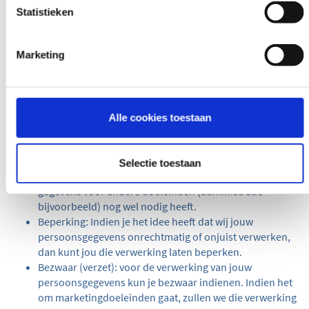
Rechten van betrokkenen
Statistieken
Onder de AVG heeft iedereen een aantal rechten. Om van jouw
rechten gebruik te maken kunt je contact met ons opnemen
Marketing
via
privacy@sogelink.nl
.
Informatie en inzage: Je kunt inzien welke
persoonsgegevens we van jou verwerken.
Rectificatie: Heb je het idee dat wij over verkeerde
Alle cookies toestaan
gegevens van jou beschikken, laat het ons dan weten.
Dan passen wij het aan.
Vergetelheid: Je kan de gegevens die wij van jou hebben
Selectie toestaan
laten verwijderen. Het kan zijn dat Sogelink jouw
gegevens voor andere doeleinden (administratie
bijvoorbeeld) nog wel nodig heeft.
Beperking: Indien je het idee heeft dat wij jouw
persoonsgegevens onrechtmatig of onjuist verwerken,
dan kunt jou die verwerking laten beperken.
Bezwaar (verzet): voor de verwerking van jouw
persoonsgegevens kun je bezwaar indienen. Indien het
om marketingdoeleinden gaat, zullen we die verwerking