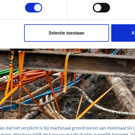
n greppelvrees alert zijn op leidingen en kabels onder hun percelen.
n voorkomen". Deze graafschade heeft niet alleen impact op dege
maar heeft ook neveneffecten op de gehele buurt en kan zelfs tot ge
Selectie toestaan
A
an dat het verplicht is bij machinaal grondroeren van minimaal 50 c
 doen. Hierdoor blijft de kans op graafschades namelijk beperkt. Zo