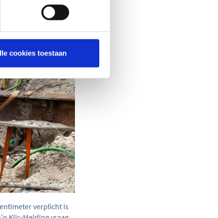
 Met een Klic-melding
ne die op dat moment
vaarlijke situaties
lle cookies toestaan
entimeter verplicht is
'n Klic-Melding vraag