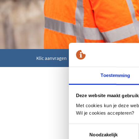
Klic aanvragen
Nieuws
Gebruik greppelfrees
05-10-2018
Toestemming
Gebruik grepp
Deze website maakt gebruik
Met cookies kun je deze websi
In Nederland zijn de la
met het lage aantal Kl
Wil je cookies accepteren?
een stijging ziet van 
incidenten. Dit kan zo
Toestemmingsselectie
geraakt kan worden, da
Noodzakelijk