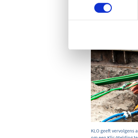
bij het gebruik van ee
kan graafschade worde
aan het grondroeren is 
zorgen.
KLO geeft vervolgens a
om een Klic-Melding te