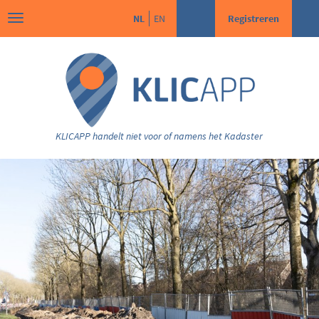
NL
EN
Registreren
KLICAPP handelt niet voor of namens het Kadaster