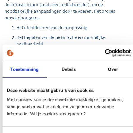
de infrastructuur (zoals een netbeheerder) om de
noodzakelijke aanpassingen door te voeren. Het proces
omvat doorgaans:
Het identificeren van de aanpassing.
Het bepalen van de technische en ruimtelijke
haalbaarheid.
Het vaststellen van de kosten en
verantwoordelijkheden.
Toestemming
Details
Over
Het VTA-proces vereist zorgvuldige afstemming tussen
betrokken partijen, waaronder gemeenten, aannemers en
netwerkbeheerders.
Deze website maakt gebruik van cookies
Wat is een Verzoek tot Maatregel
Met cookies kun je deze website makkelijker gebruiken,
(VTM)?
vind je sneller wat je zoekt en zie je meer relevantie
informatie. Wil je cookies accepteren?
Een Verzoek tot Maatregel (VTM) richt zich op het nemen van
specifieke maatregelen om schade aan kabels en leidingen te
voorkomen tijdens werkzaamheden. Dit verzoek wordt