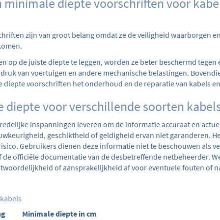
 minimale diepte voorschriften voor kabel
hriften zijn van groot belang omdat ze de veiligheid waarborgen e
rkomen.
en op de juiste diepte te leggen, worden ze beter beschermd tegen 
ruk van voertuigen en andere mechanische belastingen. Bovendie
 diepte voorschriften het onderhoud en de reparatie van kabels en
 diepte voor verschillende soorten kabels
 redelijke inspanningen leveren om de informatie accuraat en actu
uwkeurigheid, geschiktheid of geldigheid ervan niet garanderen. H
 risico. Gebruikers dienen deze informatie niet te beschouwen als v
f de officiële documentatie van de desbetreffende netbeheerder. We
ntwoordelijkheid of aansprakelijkheid af voor eventuele fouten of n
skabels
ng
Minimale diepte in cm