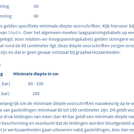
nning
60
panning
80
ls gelden specifieke minimale diepte voorschriften. Kijk hiervoor b
 van
Stedin
. Over het algemeen moeten laagspanningskabels op ee
gelegd. Voor midden-en-hoogspanningskabels gelden strengere voo
l rond de 80 centimeter ligt. Deze diepte voorschriften zorgen erv
ijn en dat er geen gevaar ontstaat bij graafwerkzaamheden.
n
ng
Minimale diepte in cm
 bar)
80 - 100
0 bar)
100
t belangrijk om de minimale diepte voorschriften nauwkeurig op te v
 van gasleidingen minimaal 80 tot 100 centimeter zijn. Dit geldt vo
e druk leidingen van meer dan 40 bar geldt een minimale diepte va
e bescherming en voorkomt dat de leidingen worden blootgesteld 
t je werkzaamheden gaan uitvoeren nabij gasleidingen, lees dan eer