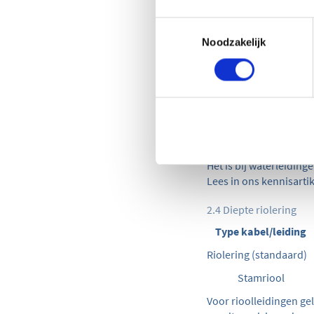
Type kabel/
Transportleiding en d
Toestemmingsselectie
Noodzakelijk
Waterleidingen moeten
voorschriften gelden v
is belangrijk om scha
garanderen. Denk hier
door vorst, graafwerk
volgen, kan niet alle
maar kunnen ook mogel
Het is bij waterleiding
Lees in ons kennisarti
2.4 Diepte riolering
Type kabel/leiding
Riolering (standaard
Stamriool
Voor rioolleidingen ge