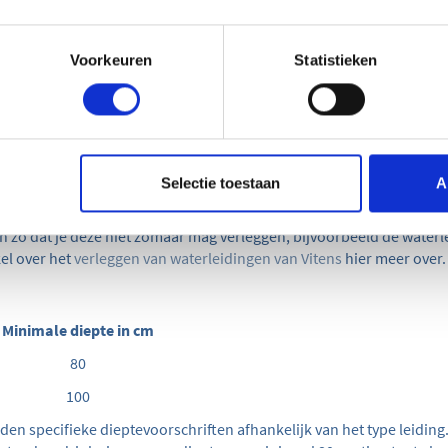
leiding
Minimale diepte in cm
istributieleiding
100
Voorkeuren
Statistieken
 doorgaans op een minimale diepte van 100 centimeter worden gep
oor zowel de aanvoerleidingen als de afvoerleidingen. Het naleven 
de aan de waterleidingen te voorkomen en een betrouwbare watervo
bij bijvoorbeeld aan een betere bescherming van
waterleidingen te
zaamheden en andere externe invloeden. Door de dieptevoorschrift
en de duurzaamheid en betrouwbaarheid van de watervoorziening 
Selectie toestaan
A
ijke juridische complicaties worden vermeden.
en zo dat je deze niet zomaar mag verleggen, bijvoorbeeld de waterl
kel over het
verleggen van waterleidingen van Vitens
hier meer over
Minimale diepte in cm
)
80
100
lden specifieke dieptevoorschriften afhankelijk van het type leidin