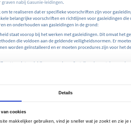
or graven nabij Gasunie-leidingen
.
k om te realiseren dat er specifieke voorschriften zijn voor gasleidi
nkele belangrijke voorschriften en richtlijnen voor gasleidingen d
leren en onderhouden van gasleidingen in de grond:
igheid staat voorop bij het werken met gasleidingen. Dit omvat het g
ethoden die voldoen aan de geldende veiligheidsnormen. Er moete
men worden geïnstalleerd en er moeten procedures zijn voor het d
ding
: Voordat gasleidingen worden geïnstalleerd, moet de grond z
kan onder meer inhouden dat de grond wordt geëgaliseerd, vrijgem
 mogelijke gevaren of belemmeringen. Denk hierbij bijvoorbeeld 
 waarschuwingsborden
:
Gasleidingen moeten duidelijk worden g
Details
 mensen en bouwmachines te waarschuwen voor hun aanwezigheid.
iddel van kleurgecodeerde markeringen op het oppervlak van de g
ngsborden.
 van cookies
te makkelijker gebruiken, vind je sneller wat je zoekt en zie je 
gen