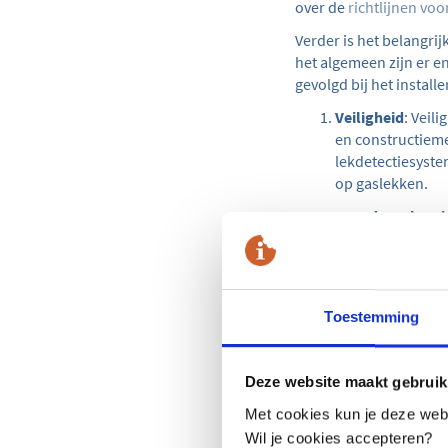
over de
richtlijnen vo
Verder is het belangrij
het algemeen zijn er e
gevolgd bij het instal
Veiligheid
: Veil
en constructiem
lekdetectiesyste
op gaslekken.
Grondvoorberei
voorbereid. Dit 
geïnspecteerd op
Klic-melding
.
Markeringen en
Toestemming
gesignaleerd om
gebeuren door m
van waarschuwi
Deze website maakt gebruik
Met cookies kun je deze websi
2.3 Diepte waterleidin
Wil je cookies accepteren?