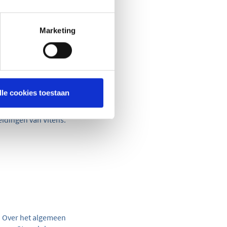
Marketing
laatst. Deze diepte
van deze voorschriften
orziening te
gen mogelijke schade
en zorgvuldig te
worden gegarandeerd,
lle cookies toestaan
eidingen van Vitens.
.
g. Over het algemeen