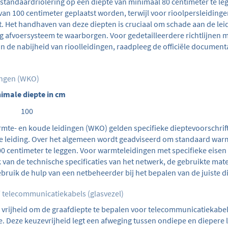
tandaardriolering op een diepte van minimaal 80 centimeter te le
an 100 centimeter geplaatst worden, terwijl voor rioolpersleiding
t. Het handhaven van deze diepten is cruciaal om schade aan de le
lig afvoersysteem te waarborgen. Voor gedetailleerdere richtlijnen 
 de nabijheid van rioolleidingen, raadpleeg de officiële documen
ingen (WKO)
imale diepte in cm
100
mte- en koude leidingen (WKO) gelden specifieke dieptevoorschrift
pe leiding. Over het algemeen wordt geadviseerd om standaard war
0 centimeter te leggen. Voor warmteleidingen met specifieke eise
k van de technische specificaties van het netwerk, de gebruikte mat
ruik de hulp van een netbeheerder bij het bepalen van de juiste di
/ telecommunicatiekabels (glasvezel)
rijheid om de graafdiepte te bepalen voor telecommunicatiekabels
e. Deze keuzevrijheid legt een afweging tussen ondiepe en diepere 