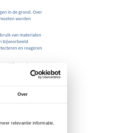
ngen in de grond.
Over
ie moeten worden
ebruik van materialen
n bijvoorbeeld
etecteren en reageren
orgvuldig worden
aakt van obstakels en
aan de
aanvraag van de
emarkeerd en
Over
 Dit kan bijvoorbeeld
rond en het plaatsen
meer relevantie informatie.