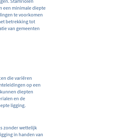
ggen. Stamriolen
en een minimale diepte
idingen te voorkomen
met betrekking tot
tatie van gemeenten
en die variëren
mteleidingen op een
n kunnen diepten
erialen en de
epte ligging.
 zonder wettelijk
ligging in handen van