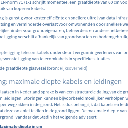
EN-norm 7171-1 schrijft momenteel een graafdiepte van 60 cm voor
uik van koperen kabels.
g is gunstig voor kostenefficiënte en snellere uitrol van data-infras
atsing en verminderde overlast voor omwonenden door snellere w
lijke hinder voor grondeigenaren, beheerders en andere netbehee
e ligging verschilt afhankelijk van grondsoorten en bodemgebruik,
epteligging telecomkabels
ondersteunt vergunningverleners van pr
gewenste ligging van telecomkabels in specifieke situaties.
de g
raafdiepte glasvezel (bron:
Rijksoverheid
)
ng: maximale diepte kabels en leidingen
laatsen in Nederland sprake is van een structurele daling van de gr
en leidingen. Storingen kunnen bijvoorbeeld moeilijker verholpen
eper wegzakken in de grond. Het is dus belangrijk dat kabels en le
t deze ook niet te diep in de grond liggen. De maximale diepte van
ergrond. Vandaar dat Stedin het volgende adviseert:
aximale diepte in cm