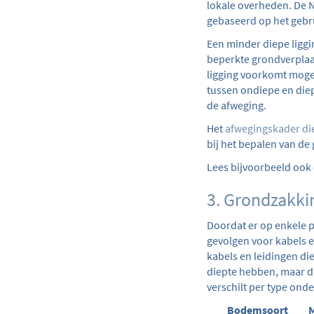
lokale overheden. De N
gebaseerd op het gebr
Een minder diepe liggin
beperkte grondverpla
ligging voorkomt moge
tussen ondiepe en diep
de afweging.
Het
afwegingskader di
bij het bepalen van de 
Lees bijvoorbeeld ook 
3. Grondzakki
Doordat er op enkele p
gevolgen voor kabels 
kabels en leidingen di
diepte hebben, maar da
verschilt per type ond
Bodemsoort
M