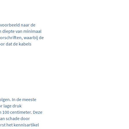
ijvoorbeeld naar de
n diepte van minimaal
rschriften, waarbij de
oor dat de kabels
olgen. In de meeste
or lage druk
n 100 centimeter. Deze
aan schade door
st het kennisartikel