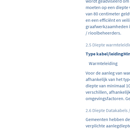
wordt geadviseerd om s
moeten op een diepte v
van 80 centimeter geld
en een efficiënt en vei
graafwerkzaamheden in
/ rioolbeheerders.
2.5 Diepte warmteleid
Type kabel/leiding
Min
Warmteleiding
Voor de aanleg van war
afhankelijk van het ty
diepte van minimaal 10
verschillen, afhankelij
omgevingsfactoren. Geb
2.6 Diepte Datakabels 
Gemeenten hebben de v
verplichte aanlegdiept