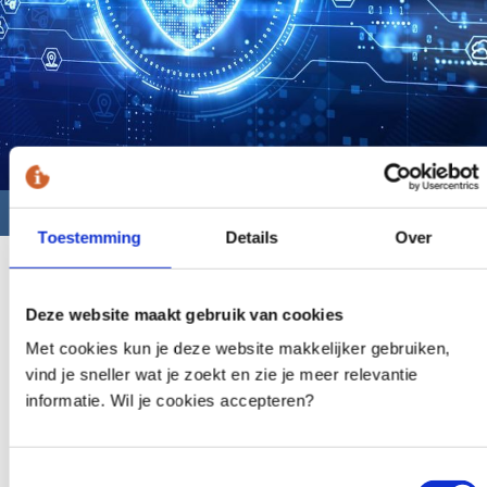
Nieuws
Toestemming
Details
Over
13-12-2021
Apache Log4j geen impact op Klic
Deze website maakt gebruik van cookies
App
Met cookies kun je deze website makkelijker gebruiken,
vind je sneller wat je zoekt en zie je meer relevantie
informatie. Wil je cookies accepteren?
Vrijdag 11 december 2021 heeft het NSCS (Nationaal Cyber
Security Center) een bericht gestuurd rondom een
kwetsbaarheid in Apache Log4j tooling. Dit is software die veel
gebruikt wordt in webapplicaties en allerlei andere systemen.
Toestemmingsselectie